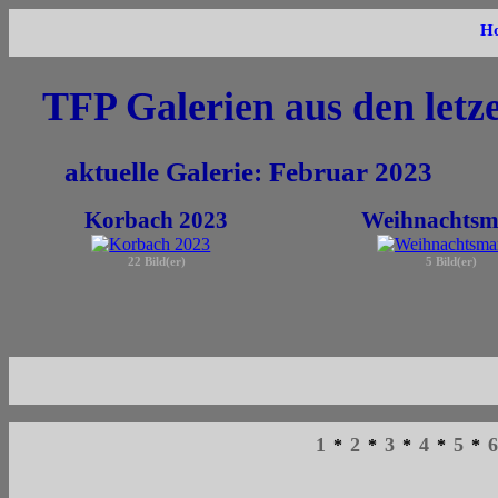
H
TFP Galerien aus den letz
aktuelle Galerie: Februar 2023
Korbach 2023
Weihnachtsm
22 Bild(er)
5 Bild(er)
1
2
3
4
5
6
*
*
*
*
*