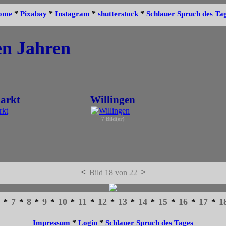
*
*
*
*
ome
Pixabay
Instagram
shutterstock
Schlauer Spruch des Ta
en Jahren
arkt
Willingen
7 Bild(er)
<
>
Bild 18 von 22
7
8
9
10
11
12
13
14
15
16
17
1
*
*
*
*
*
*
*
*
*
*
*
*
*
*
Impressum
Login
Schlauer Spruch des Tages