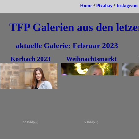
Home
Pixabay
Instagram
*
*
TFP Galerien aus den letz
aktuelle Galerie: Februar 2023
Korbach 2023
Weihnachtsmarkt
22 Bild(er)
5 Bild(er)